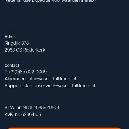
Nederlandse Expeditie Voorwaarden (Fenex)
Adres
Ringdijk 378

2983 GS Ridderkerk
Contact
T:
+31(0)85 022 0009
Algemeen:
info@vasco-fulfilment.nl
Support:
klantenservice@vasco-fulfilment.nl
BTW-nr:
NL854988920B01
KvK-nr:
62864165