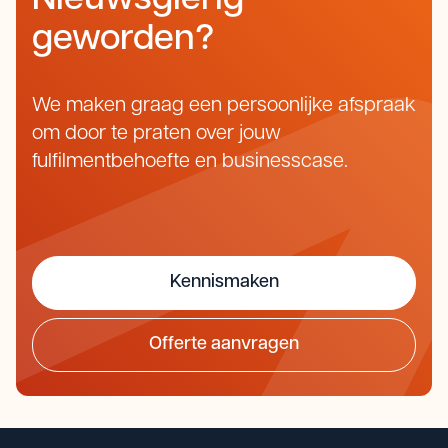
Nieuwsgierig
geworden?
We maken graag een persoonlijke afspraak
om door te praten over jouw
fulfilmentbehoefte en businesscase.
Kennismaken
Offerte aanvragen
Kennismaken
Offerte aanvragen