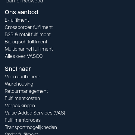
Ons aanbod
E-fulfilment
Crossborder fulfilment
B2B & retail fulfilment
Biologisch fulfilment
Multichannel fulfilment
Alles over VASCO
Snel naar
Voorraadbeheer
Warehousing
Retourmanagement
Fulfilmentkosten
Verpakkingen
Value Added Services (VAS)
Fulfilmentproces
Transportmogelijkheden